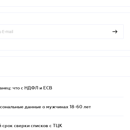
анец: что с НДФЛ и ЕСВ
сональные данные о мужчинах 18-60 лет
й срок сверки списков c ТЦК