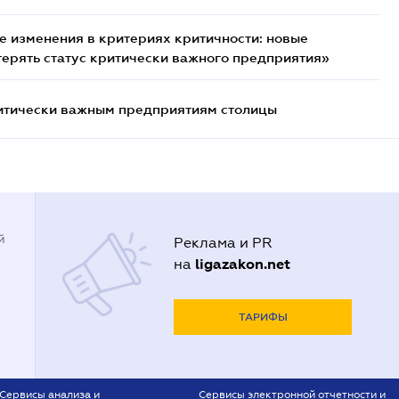
 изменения в критериях критичности: новые
терять статус критически важного предприятия»
итически важным предприятиям столицы
й
Реклама и PR
ligazakon.net
на
ТАРИФЫ
Сервисы анализа и
Сервисы электронной отчетности и