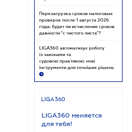
Перезагрузка сроков налоговых
проверок после 1 августа 2026
года: будет ли исчисление сроков
давности "с чистого листа"?
LIGA360 автоматизує роботу
із законами та
судовою практикою: нові
інструменти для точніших рішень
R
LIGA360 меняется
для тебя!