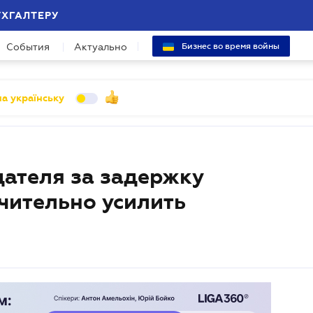
УХГАЛТЕРУ
События
Актуально
Бизнес во время войны
а українську
дателя за задержку
чительно усилить