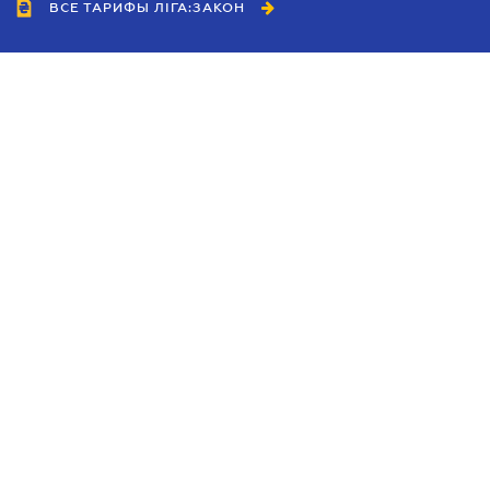
ВСЕ ТАРИФЫ ЛІГА:ЗАКОН
Сотрудничество
Агенты
Дилеры
Политика
конфиденциальности
Условия использования
сайта
Реклама
Блог
Новости компании
Руководства
Каталоги компаний
Темы в центре внимания