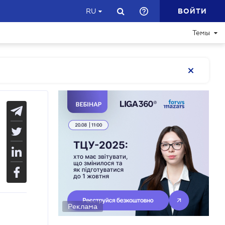
ВОЙТИ
RU
Темы
Реклама