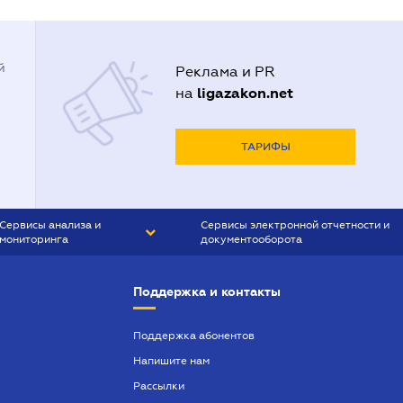
й
Реклама и PR
ligazakon.net
на
ТАРИФЫ
Сервисы анализа и
Сервисы электронной отчетности и
мониторинга
документооборота
CONTR AGENT
Liga:REPORT
Поддержка и контакты
SMS-МАЯК
VERDICTUM
Поддержка абонентов
Напишите нам
SEMANTRUM
Рассылки
SMS-МАЯК ИПОТЕКА