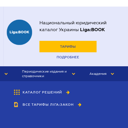
Национальный юридический
Liga:BOOK
каталог Украины
ТАРИФЫ
ПОДРОБНЕЕ
Периодические издания и
Академия
справочники
ЮРИСТ&ЗАКОН
АКАДЕМИЯ ЛІГА:ЗАКОН
КАТАЛОГ РЕШЕНИЙ
БУХГАЛТЕР&ЗАКОН
ВСЕ ТАРИФЫ ЛІГА:ЗАКОН
ВЕСТНИК МСФО
ИНТЕРБУХ
ЛИЧНЫЙ ЭКСПЕРТ