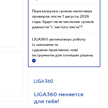
Перезагрузка сроков налоговых
проверок после 1 августа 2026
года: будет ли исчисление сроков
давности "с чистого листа"?
LIGA360 автоматизує роботу
із законами та
судовою практикою: нові
інструменти для точніших рішень
R
LIGA360 меняется
для тебя!