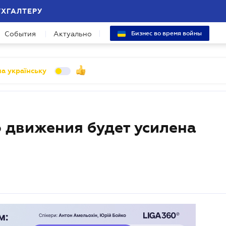
УХГАЛТЕРУ
События
Актуально
Бизнес во время войны
а українську
 движения будет усилена