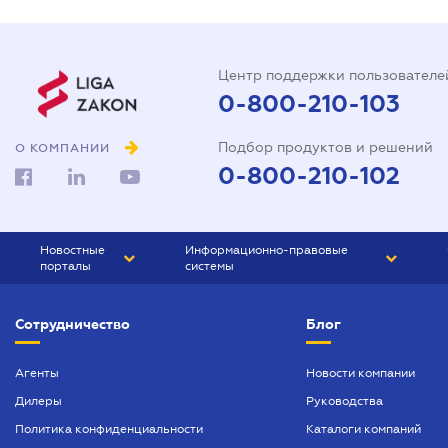
Центр поддержки пользователе
0-800-210-103
Подбор продуктов и решений
О КОМПАНИИ
0-800-210-102
Новостные
Информационно-правовые
порталы
системы
ЮРЛИГА
Право Украины
Сотрудничество
Блог
БИЗНЕС
ГРАНД
БУХГАЛТЕР.ua
ПРАЙМ
Агенты
Новости компании
Дилеры
Руководства
БУХГАЛТЕР ПРОФ
Политика конфиденциальности
Каталоги компаний
ЮРИСТ ПРОФ