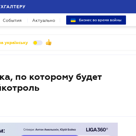
УХГАЛТЕРУ
События
Актуально
Бизнес во время войны
а українську
а, по которому будет
йкотроль