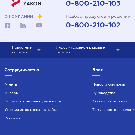
0-800-210-103
Подбор продуктов и решений
О КОМПАНИИ
0-800-210-102
Новостные
Информационно-правовые
порталы
системы
ЮРЛИГА
Право Украины
Сотрудничество
Блог
БИЗНЕС
ГРАНД
БУХГАЛТЕР.ua
ПРАЙМ
Агенты
Новости компании
Дилеры
Руководства
БУХГАЛТЕР ПРОФ
Политика конфиденциальности
Каталоги компаний
ЮРИСТ ПРОФ
Условия использования сайта
Темы в центре внимани
ЮРИСТ
Реклама
ПІДПРИЄМЕЦЬ