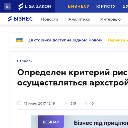
БИЗНЕСУ
ЮРИСТУ
Б
БІЗНЕС
Новости
Аналитика
Интервью
Ця сторінка доступна рідною мовою.
Перейти н
Отрасли
Определен критерий риск
осуществляться архстро
13 июня 2017, 12:19
315
0