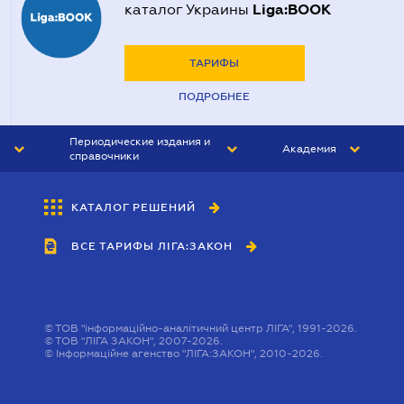
Liga:BOOK
каталог Украины
ТАРИФЫ
ПОДРОБНЕЕ
Периодические издания и
Академия
справочники
ЮРИСТ&ЗАКОН
АКАДЕМИЯ ЛІГА:ЗАКОН
КАТАЛОГ РЕШЕНИЙ
БУХГАЛТЕР&ЗАКОН
ВСЕ ТАРИФЫ ЛІГА:ЗАКОН
ВЕСТНИК МСФО
ИНТЕРБУХ
ЛИЧНЫЙ ЭКСПЕРТ
©
ТОВ "інформаційно-аналітичний центр ЛІГА", 1991-2026.
©
ТОВ "ЛІГА ЗАКОН", 2007-2026.
©
Інформаційне агенство "ЛІГА:ЗАКОН", 2010-2026.