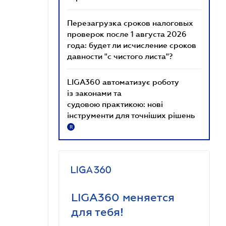
Перезагрузка сроков налоговых
проверок после 1 августа 2026
года: будет ли исчисление сроков
давности "с чистого листа"?
LIGA360 автоматизує роботу
із законами та
судовою практикою: нові
інструменти для точніших рішень
R
LIGA360 меняется
для тебя!