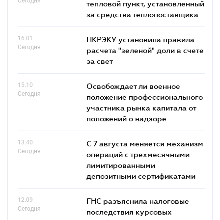
Сегодня
тепловой пункт, установленный
за средства теплопоставщика
16.01
НКРЭКУ установила правила
Сегодня
расчета "зеленой" доли в счете
за свет
15.10
Освобождает ли военное
Сегодня
положение профессионального
участника рынка капитала от
положений о надзоре
13.40
С 7 августа меняется механизм
Сегодня
операций с трехмесячными
лимитированными
депозитными сертификатами
12.09
ГНС разъяснила налоговые
Сегодня
последствия курсовых