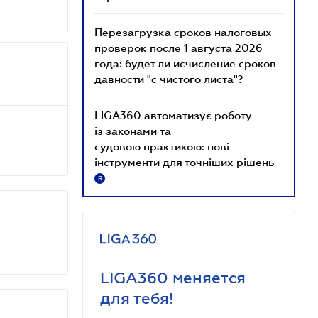
Перезагрузка сроков налоговых
проверок после 1 августа 2026
года: будет ли исчисление сроков
давности "с чистого листа"?
LIGA360 автоматизує роботу
із законами та
судовою практикою: нові
інструменти для точніших рішень
R
LIGA360 меняется
для тебя!