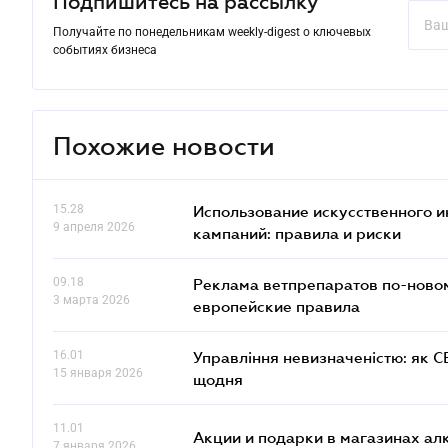
Подпишитесь на рассылку
Получайте по понедельникам weekly-digest о ключевых
событиях бизнеса
Похожие новости
15.28
Использование искусственного и
9 апреля 2026
кампаний: правила и риски
09.18
Реклама ветпрепаратов по-новом
3 марта 2026
европейские правила
16.01
Управління невизначеністю: як 
15 января 2026
щодня
11.01
Акции и подарки в магазинах а
7 января 2026