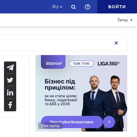
ВОЙТИ
RU
Темы
Реклама