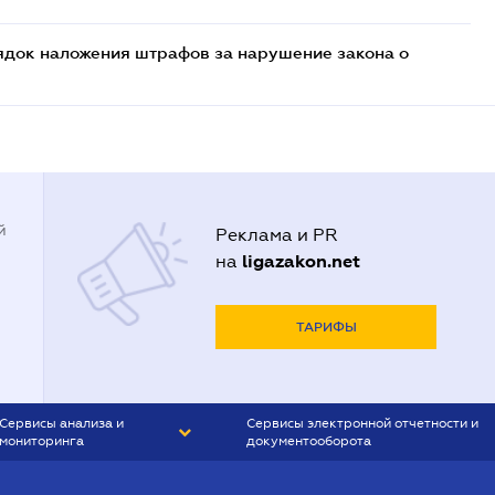
ядок наложения штрафов за нарушение закона о
й
Реклама и PR
ligazakon.net
на
ТАРИФЫ
Сервисы анализа и
Сервисы электронной отчетности и
мониторинга
документооборота
CONTR AGENT
Liga:REPORT