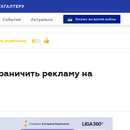
УХГАЛТЕРУ
События
Актуально
Бизнес во время войны
а українську
раничить рекламу на