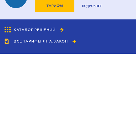
ТАРИФЫ
ПОДРОБНЕЕ
КАТАЛОГ РЕШЕНИЙ
ВСЕ ТАРИФЫ ЛІГА:ЗАКОН
Сотрудничество
Агенты
Дилеры
Политика
конфиденциальности
Условия использования
сайта
Реклама
Блог