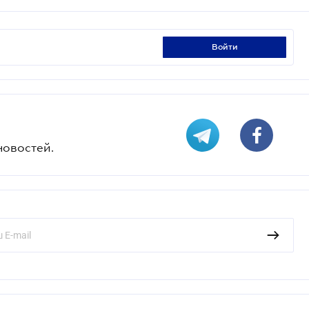
войти
новостей.