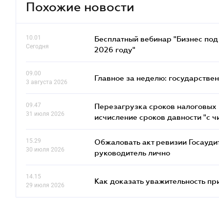
Похожие новости
10.01
Бесплатный вебинар "Бизнес под 
Сегодня
2026 году"
09.00
Главное за неделю: государстве
3 августа 2026
09.47
Перезагрузка сроков налоговых п
31 июля 2026
исчисление сроков давности "с чи
15.29
Обжаловать акт ревизии Госаудит
30 июля 2026
руководитель лично
14.15
Как доказать уважительность п
29 июля 2026