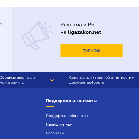
й
Реклама и PR
ligazakon.net
на
ТАРИФЫ
Сервисы анализа и
Сервисы электронной отчетности и
мониторинга
документооборота
CONTR AGENT
Liga:REPORT
Поддержка и контакты
SMS-МАЯК
VERDICTUM
Поддержка абонентов
Напишите нам
SEMANTRUM
Рассылки
SMS-МАЯК ИПОТЕКА