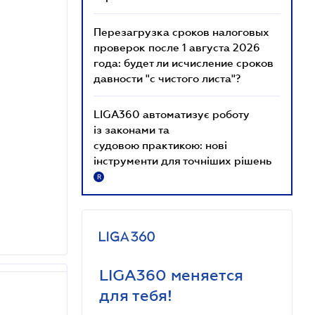
Перезагрузка сроков налоговых
проверок после 1 августа 2026
года: будет ли исчисление сроков
давности "с чистого листа"?
LIGA360 автоматизує роботу
із законами та
судовою практикою: нові
інструменти для точніших рішень
R
LIGA360 меняется
для тебя!