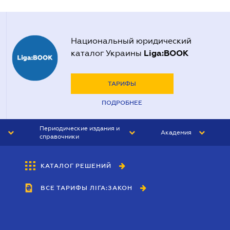
Национальный юридический
Liga:BOOK
каталог Украины
ТАРИФЫ
ПОДРОБНЕЕ
Периодические издания и
Академия
справочники
ЮРИСТ&ЗАКОН
АКАДЕМИЯ ЛІГА:ЗАКОН
КАТАЛОГ РЕШЕНИЙ
БУХГАЛТЕР&ЗАКОН
ВСЕ ТАРИФЫ ЛІГА:ЗАКОН
ВЕСТНИК МСФО
ИНТЕРБУХ
ЛИЧНЫЙ ЭКСПЕРТ