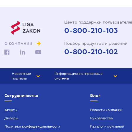
Центр поддержки пользователе
0-800-210-103
Подбор продуктов и решений
О КОМПАНИИ
0-800-210-102
Новостные
Информационно-правовые
порталы
системы
ЮРЛИГА
Право Украины
Сотрудничество
Блог
БИЗНЕС
ГРАНД
БУХГАЛТЕР.ua
ПРАЙМ
Агенты
Новости компании
Дилеры
Руководства
БУХГАЛТЕР ПРОФ
Политика конфиденциальности
Каталоги компаний
ЮРИСТ ПРОФ