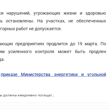
ки нарушений, угрожающих жизни и здоровью
ь остановлены. На участках, не обеспеченных
горных работ не допускается.
ающих предприятиях продлится до 19 марта. По
жим усиленного контроля может быть продлен
да.
в
приказе Министерства энергетики и угольной
.
Руководители и главные инженеры должны ежедневно посещать шахты