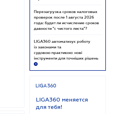
Перезагрузка сроков налоговых
проверок после 1 августа 2026
года: будет ли исчисление сроков
давности "с чистого листа"?
LIGA360 автоматизує роботу
із законами та
судовою практикою: нові
інструменти для точніших рішень
R
LIGA360 меняется
для тебя!