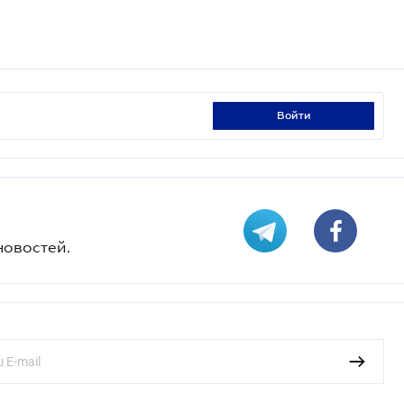
войти
новостей.