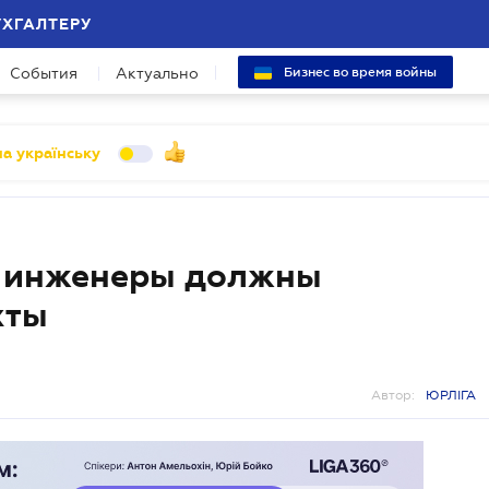
УХГАЛТЕРУ
События
Актуально
Бизнес во время войны
а українську
е инженеры должны
хты
Автор:
ЮРЛІГА