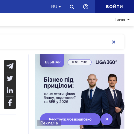
ВОЙТИ
RU
Темы
Реклама