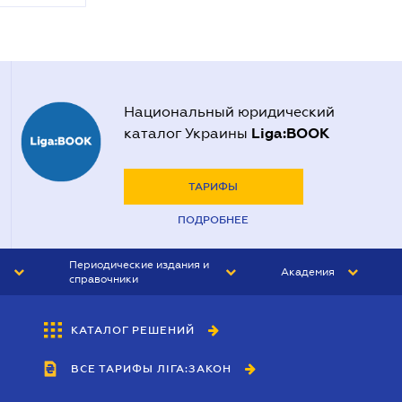
Национальный юридический
Liga:BOOK
каталог Украины
ТАРИФЫ
ПОДРОБНЕЕ
Периодические издания и
Академия
справочники
ЮРИСТ&ЗАКОН
АКАДЕМИЯ ЛІГА:ЗАКОН
КАТАЛОГ РЕШЕНИЙ
БУХГАЛТЕР&ЗАКОН
ВСЕ ТАРИФЫ ЛІГА:ЗАКОН
ВЕСТНИК МСФО
ИНТЕРБУХ