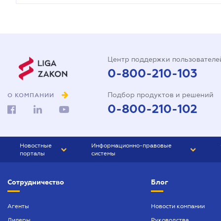
Центр поддержки пользователе
0-800-210-103
Подбор продуктов и решений
О КОМПАНИИ
0-800-210-102
Новостные
Информационно-правовые
порталы
системы
ЮРЛИГА
Право Украины
Сотрудничество
Блог
БИЗНЕС
ГРАНД
БУХГАЛТЕР.ua
ПРАЙМ
Агенты
Новости компании
Дилеры
Руководства
БУХГАЛТЕР ПРОФ