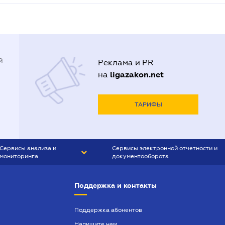
й
Реклама и PR
ligazakon.net
на
ТАРИФЫ
Сервисы анализа и
Сервисы электронной отчетности и
мониторинга
документооборота
CONTR AGENT
Liga:REPORT
Поддержка и контакты
SMS-МАЯК
VERDICTUM
Поддержка абонентов
Напишите нам
SEMANTRUM