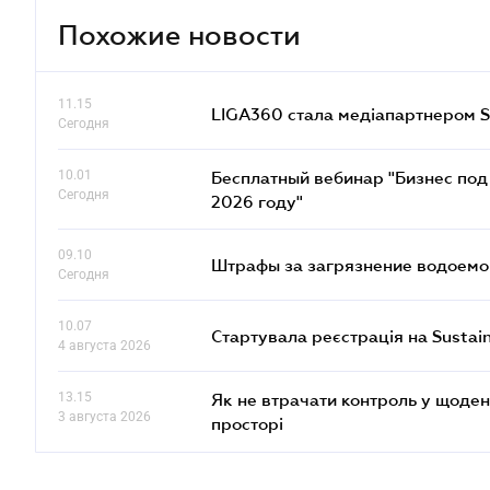
Похожие новости
11.15
LIGA360 стала медіапартнером S
Сегодня
10.01
Бесплатный вебинар "Бизнес под 
Сегодня
2026 году"
09.10
Штрафы за загрязнение водоемов
Сегодня
10.07
Стартувала реєстрація на Sustai
4 августа 2026
13.15
Як не втрачати контроль у щоден
3 августа 2026
просторі