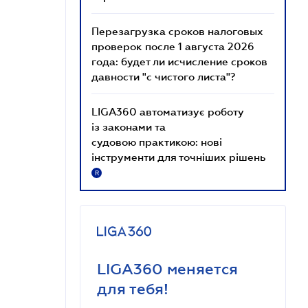
Перезагрузка сроков налоговых
проверок после 1 августа 2026
года: будет ли исчисление сроков
давности "с чистого листа"?
LIGA360 автоматизує роботу
із законами та
судовою практикою: нові
інструменти для точніших рішень
R
LIGA360 меняется
для тебя!