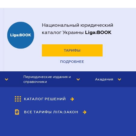
Национальный юридический
Liga:BOOK
каталог Украины
ТАРИФЫ
ПОДРОБНЕЕ
Периодические издания и
Академия
справочники
ЮРИСТ&ЗАКОН
АКАДЕМИЯ ЛІГА:ЗАКОН
КАТАЛОГ РЕШЕНИЙ
БУХГАЛТЕР&ЗАКОН
ВСЕ ТАРИФЫ ЛІГА:ЗАКОН
ВЕСТНИК МСФО
ИНТЕРБУХ
ЛИЧНЫЙ ЭКСПЕРТ