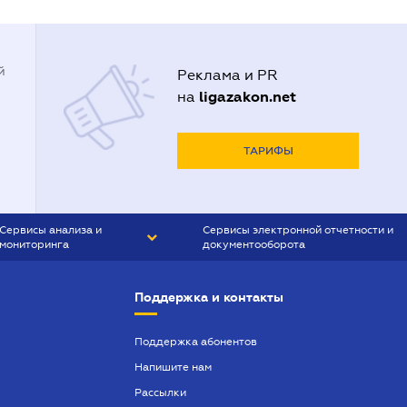
й
Реклама и PR
ligazakon.net
на
ТАРИФЫ
Сервисы анализа и
Сервисы электронной отчетности и
мониторинга
документооборота
CONTR AGENT
Liga:REPORT
Поддержка и контакты
SMS-МАЯК
VERDICTUM
Поддержка абонентов
Напишите нам
SEMANTRUM
Рассылки
SMS-МАЯК ИПОТЕКА