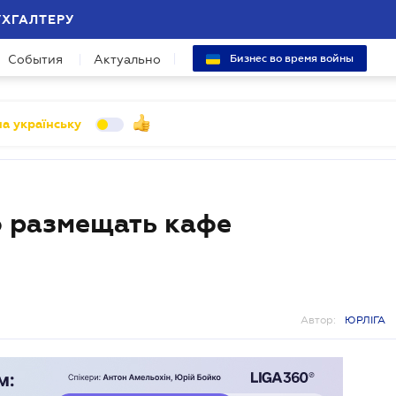
УХГАЛТЕРУ
События
Актуально
Бизнес во время войны
а українську
 размещать кафе
Автор:
ЮРЛІГА