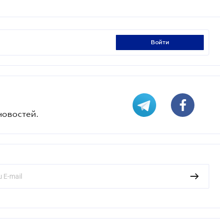
войти
новостей.