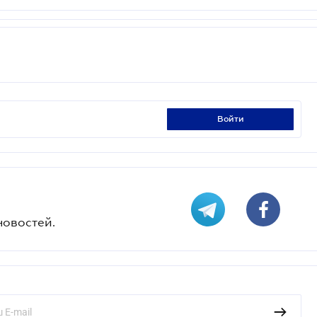
войти
новостей.