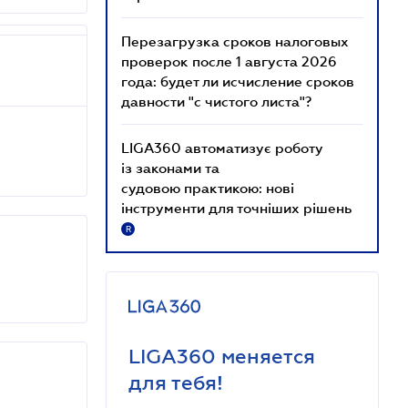
Перезагрузка сроков налоговых
проверок после 1 августа 2026
года: будет ли исчисление сроков
давности "с чистого листа"?
LIGA360 автоматизує роботу
із законами та
судовою практикою: нові
інструменти для точніших рішень
R
LIGA360 меняется
для тебя!