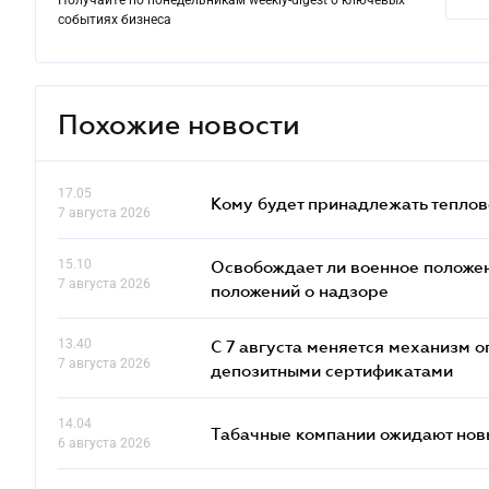
Получайте по понедельникам weekly-digest о ключевых
событиях бизнеса
Похожие новости
17.05
Кому будет принадлежать теплов
7 августа 2026
15.10
Освобождает ли военное положен
7 августа 2026
положений о надзоре
13.40
С 7 августа меняется механизм
7 августа 2026
депозитными сертификатами
14.04
Табачные компании ожидают нов
6 августа 2026