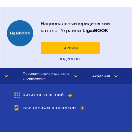
Национальный юридический
Liga:BOOK
каталог Украины
ТАРИФЫ
ПОДРОБНЕЕ
Периодические издания и
Академия
справочники
ЮРИСТ&ЗАКОН
АКАДЕМИЯ ЛІГА:ЗАКОН
КАТАЛОГ РЕШЕНИЙ
БУХГАЛТЕР&ЗАКОН
ВСЕ ТАРИФЫ ЛІГА:ЗАКОН
ВЕСТНИК МСФО
ИНТЕРБУХ
ЛИЧНЫЙ ЭКСПЕРТ