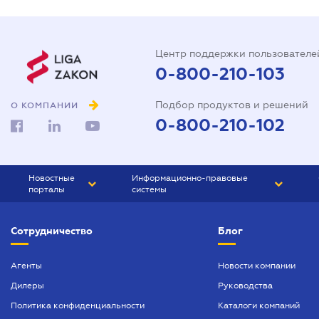
Центр поддержки пользователе
0-800-210-103
Подбор продуктов и решений
О КОМПАНИИ
0-800-210-102
Новостные
Информационно-правовые
порталы
системы
ЮРЛИГА
Право Украины
Сотрудничество
Блог
БИЗНЕС
ГРАНД
БУХГАЛТЕР.ua
ПРАЙМ
Агенты
Новости компании
Дилеры
Руководства
БУХГАЛТЕР ПРОФ
Политика конфиденциальности
Каталоги компаний
ЮРИСТ ПРОФ