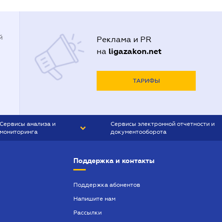
й
Реклама и PR
ligazakon.net
на
ТАРИФЫ
Сервисы анализа и
Сервисы электронной отчетности и
мониторинга
документооборота
CONTR AGENT
Liga:REPORT
Поддержка и контакты
SMS-МАЯК
VERDICTUM
Поддержка абонентов
Напишите нам
SEMANTRUM
Рассылки
SMS-МАЯК ИПОТЕКА