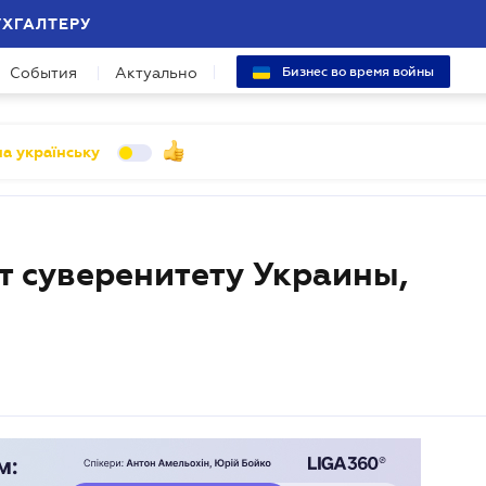
УХГАЛТЕРУ
События
Актуально
Бизнес во время войны
а українську
т суверенитету Украины,