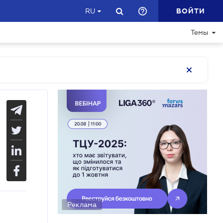
ВОЙТИ
RU
Темы
Реклама