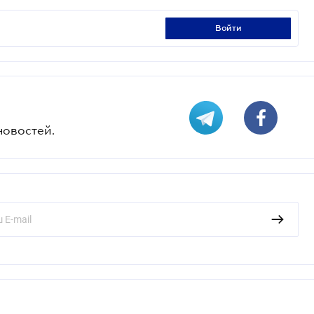
войти
новостей.