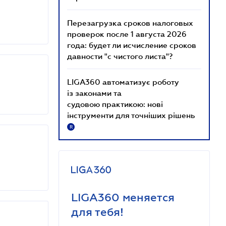
Перезагрузка сроков налоговых
проверок после 1 августа 2026
года: будет ли исчисление сроков
давности "с чистого листа"?
LIGA360 автоматизує роботу
із законами та
судовою практикою: нові
інструменти для точніших рішень
R
LIGA360 меняется
для тебя!