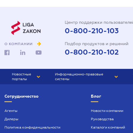
Центр поддержки пользователе
0-800-210-103
Подбор продуктов и решений
О КОМПАНИИ
0-800-210-102
Новостные
Информационно-правовые
порталы
системы
ЮРЛИГА
Право Украины
Сотрудничество
Блог
БИЗНЕС
ГРАНД
БУХГАЛТЕР.ua
ПРАЙМ
Агенты
Новости компании
Дилеры
Руководства
БУХГАЛТЕР ПРОФ
Политика конфиденциальности
Каталоги компаний
ЮРИСТ ПРОФ