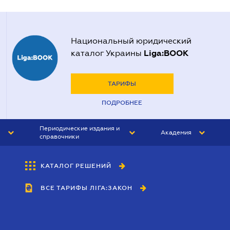
Национальный юридический
Liga:BOOK
каталог Украины
ТАРИФЫ
ПОДРОБНЕЕ
Периодические издания и
Академия
справочники
ЮРИСТ&ЗАКОН
АКАДЕМИЯ ЛІГА:ЗАКОН
КАТАЛОГ РЕШЕНИЙ
БУХГАЛТЕР&ЗАКОН
ВСЕ ТАРИФЫ ЛІГА:ЗАКОН
ВЕСТНИК МСФО
ИНТЕРБУХ
ЛИЧНЫЙ ЭКСПЕРТ