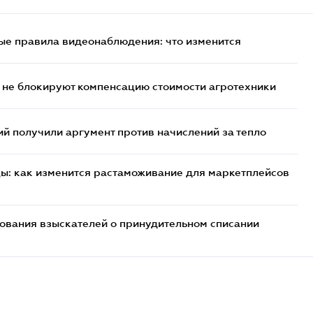
ые правила видеонаблюдения: что изменится
 не блокируют компенсацию стоимости агротехники
 получили аргумент против начислений за тепло
цы: как изменится растаможивание для маркетплейсов
бования взыскателей о принудительном списании