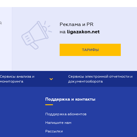
й
Реклама и PR
ligazakon.net
на
ТАРИФЫ
Сервисы анализа и
Сервисы электронной отчетности и
мониторинга
документооборота
CONTR AGENT
Liga:REPORT
Поддержка и контакты
SMS-МАЯК
VERDICTUM
Поддержка абонентов
Напишите нам
SEMANTRUM
Рассылки
SMS-МАЯК ИПОТЕКА