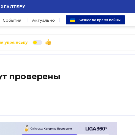
УХГАЛТЕРУ
События
Актуально
Бизнес во время войны
а українську
ут проверены