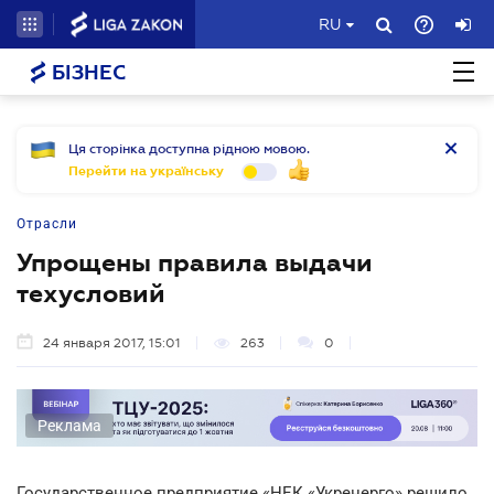
RU
БІЗНЕС
Ця сторінка доступна рідною мовою.
Перейти на українську
Отрасли
Упрощены правила выдачи
техусловий
24 января 2017, 15:01
263
0
Реклама
Государственное предприятие «НЕК «Укренерго» решило