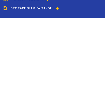
ВСЕ ТАРИФЫ ЛІГА:ЗАКОН
Сотрудничество
Агенты
Дилеры
Политика
конфиденциальности
Условия использования
сайта
Реклама
Блог
Новости компании
Руководства
Каталоги компаний
Темы в центре внимания