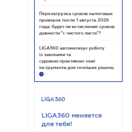
Перезагрузка сроков налоговых
проверок после 1 августа 2026
года: будет ли исчисление сроков
давности "с чистого листа"?
LIGA360 автоматизує роботу
із законами та
судовою практикою: нові
інструменти для точніших рішень
R
LIGA360 меняется
для тебя!