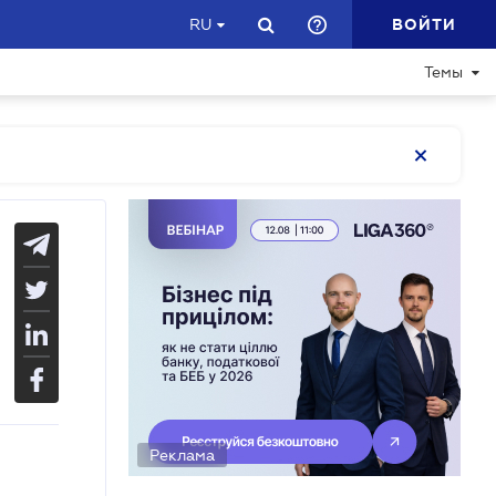
ВОЙТИ
RU
Темы
Реклама