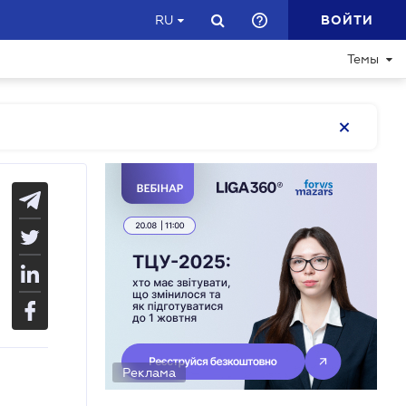
ВОЙТИ
RU
Темы
Реклама