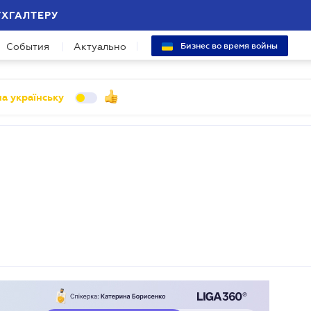
УХГАЛТЕРУ
События
Актуально
Бизнес во время войны
а українську