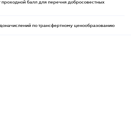
т проходной балл для перечня добросовестных
т доначислений по трансфертному ценообразованию