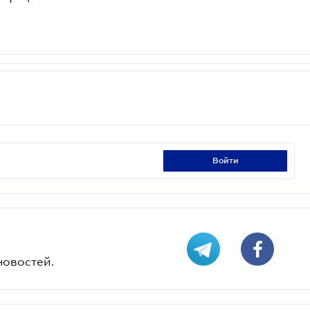
войти
новостей.