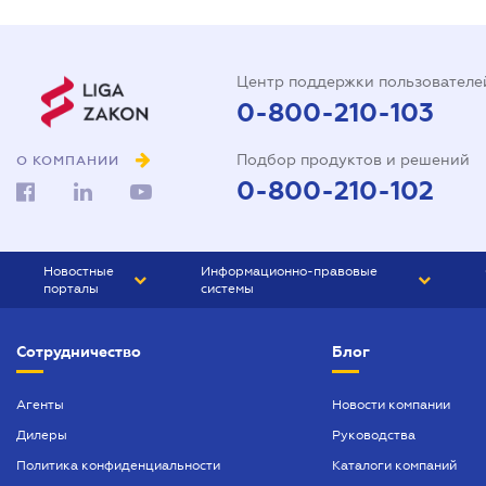
Центр поддержки пользователе
0-800-210-103
Подбор продуктов и решений
О КОМПАНИИ
0-800-210-102
Новостные
Информационно-правовые
порталы
системы
ЮРЛИГА
Право Украины
Сотрудничество
Блог
БИЗНЕС
ГРАНД
БУХГАЛТЕР.ua
ПРАЙМ
Агенты
Новости компании
Дилеры
Руководства
БУХГАЛТЕР ПРОФ
Политика конфиденциальности
Каталоги компаний
ЮРИСТ ПРОФ