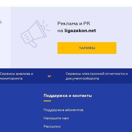
й
Реклама и PR
ligazakon.net
на
ТАРИФЫ
Сервисы анализа и
Сервисы электронной отчетности и
мониторинга
документооборота
CONTR AGENT
Liga:REPORT
Поддержка и контакты
SMS-МАЯК
VERDICTUM
Поддержка абонентов
Напишите нам
SEMANTRUM
Рассылки
SMS-МАЯК ИПОТЕКА