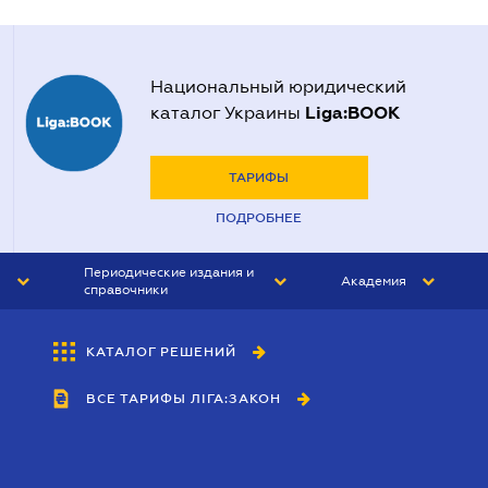
Национальный юридический
Liga:BOOK
каталог Украины
ТАРИФЫ
ПОДРОБНЕЕ
Периодические издания и
Академия
справочники
ЮРИСТ&ЗАКОН
АКАДЕМИЯ ЛІГА:ЗАКОН
КАТАЛОГ РЕШЕНИЙ
БУХГАЛТЕР&ЗАКОН
ВСЕ ТАРИФЫ ЛІГА:ЗАКОН
ВЕСТНИК МСФО
ИНТЕРБУХ
ЛИЧНЫЙ ЭКСПЕРТ