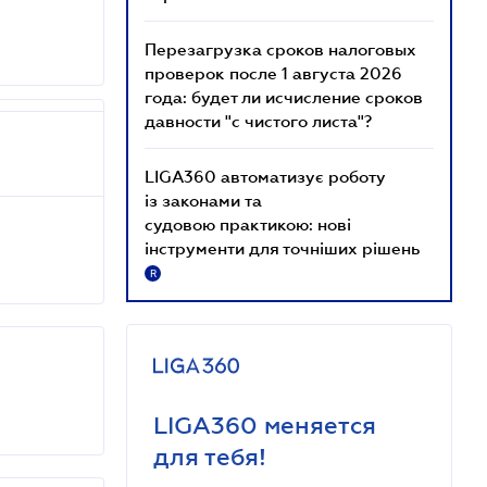
Перезагрузка сроков налоговых
проверок после 1 августа 2026
года: будет ли исчисление сроков
давности "с чистого листа"?
LIGA360 автоматизує роботу
із законами та
судовою практикою: нові
інструменти для точніших рішень
R
LIGA360 меняется
для тебя!