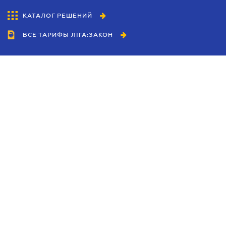
КАТАЛОГ РЕШЕНИЙ
ВСЕ ТАРИФЫ ЛІГА:ЗАКОН
Сотрудничество
Агенты
Дилеры
Политика
конфиденциальности
Условия использования
сайта
Реклама
Блог
Новости компании
Руководства
Каталоги компаний