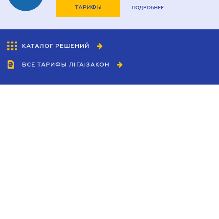
ТАРИФЫ
ПОДРОБНЕЕ
КАТАЛОГ РЕШЕНИЙ
ВСЕ ТАРИФЫ ЛІГА:ЗАКОН
Сотрудничество
Агенты
Дилеры
Политика
конфиденциальности
Условия использования
сайта
Реклама
Блог