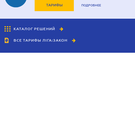
ТАРИФЫ
ПОДРОБНЕЕ
КАТАЛОГ РЕШЕНИЙ
ВСЕ ТАРИФЫ ЛІГА:ЗАКОН
Сотрудничество
Агенты
Дилеры
Политика
конфиденциальности
Условия использования
сайта
Реклама
Блог