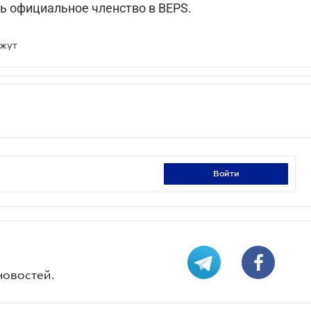
ть официальное членство в BEPS.
яжут
войти
новостей.