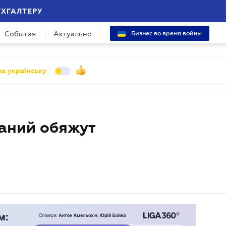
УХГАЛТЕРУ
События
Актуально
Бизнес во время войны
а українську
аний обяжут