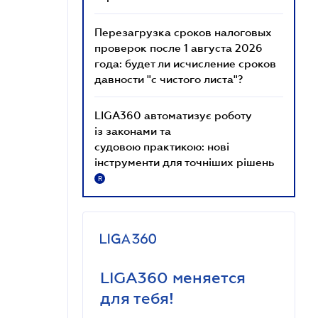
Перезагрузка сроков налоговых
проверок после 1 августа 2026
года: будет ли исчисление сроков
давности "с чистого листа"?
LIGA360 автоматизує роботу
із законами та
судовою практикою: нові
інструменти для точніших рішень
R
LIGA360 меняется
для тебя!