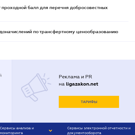
т проходной балл для перечня добросовестных
т доначислений по трансфертному ценообразованию
й
Реклама и PR
ligazakon.net
на
ТАРИФЫ
Сервисы анализа и
Сервисы электронной отчетности и
мониторинга
документооборота