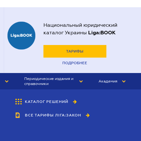
Национальный юридический
Liga:BOOK
каталог Украины
ТАРИФЫ
ПОДРОБНЕЕ
Периодические издания и
Академия
справочники
ЮРИСТ&ЗАКОН
АКАДЕМИЯ ЛІГА:ЗАКОН
КАТАЛОГ РЕШЕНИЙ
БУХГАЛТЕР&ЗАКОН
ВСЕ ТАРИФЫ ЛІГА:ЗАКОН
ВЕСТНИК МСФО
ИНТЕРБУХ
ЛИЧНЫЙ ЭКСПЕРТ