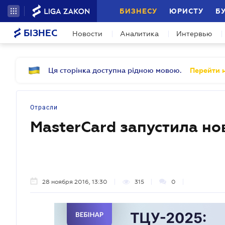
БИЗНЕСУ
ЮРИСТУ
Б
БІЗНЕС
Новости
Аналитика
Интервью
Ця сторінка доступна рідною мовою.
Перейти н
Отрасли
MasterCard запустила н
28 ноября 2016, 13:30
315
0