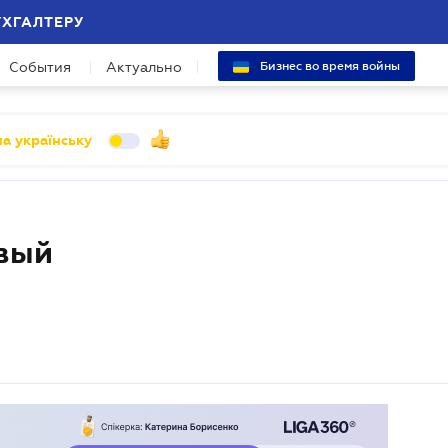
УХГАЛТЕРУ
События
Актуально
Бизнес во время войны
а українську
овый