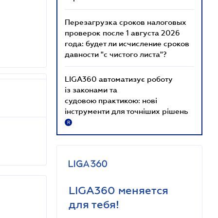
Перезагрузка сроков налоговых
проверок после 1 августа 2026
года: будет ли исчисление сроков
давности "с чистого листа"?
LIGA360 автоматизує роботу
із законами та
судовою практикою: нові
інструменти для точніших рішень
R
LIGA360 меняется
для тебя!