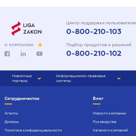
Центр поддержки пользователе
0-800-210-103
Подбор продуктов и решений
О КОМПАНИИ
0-800-210-102
Новостные
Информационно-правовые
порталы
системы
ЮРЛИГА
Право Украины
Сотрудничество
Блог
БИЗНЕС
ГРАНД
БУХГАЛТЕР.ua
ПРАЙМ
Агенты
Новости компании
Дилеры
Руководства
БУХГАЛТЕР ПРОФ
Политика конфиденциальности
Каталоги компаний
ЮРИСТ ПРОФ