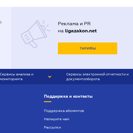
й
Реклама и PR
ligazakon.net
на
ТАРИФЫ
Сервисы анализа и
Сервисы электронной отчетности и
мониторинга
документооборота
CONTR AGENT
Liga:REPORT
Поддержка и контакты
SMS-МАЯК
VERDICTUM
Поддержка абонентов
Напишите нам
SEMANTRUM
Рассылки
SMS-МАЯК ИПОТЕКА