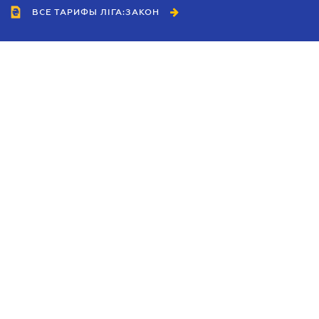
ВСЕ ТАРИФЫ ЛІГА:ЗАКОН
Сотрудничество
Агенты
Дилеры
Политика
конфиденциальности
Условия использования
сайта
Реклама
Блог
Новости компании
Руководства
Каталоги компаний
Темы в центре внимания