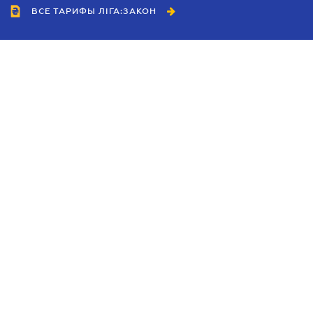
ВСЕ ТАРИФЫ ЛІГА:ЗАКОН
Сотрудничество
Агенты
Дилеры
Политика
конфиденциальности
Условия использования
сайта
Реклама
Блог
Новости компании
Руководства
Каталоги компаний
Темы в центре внимания