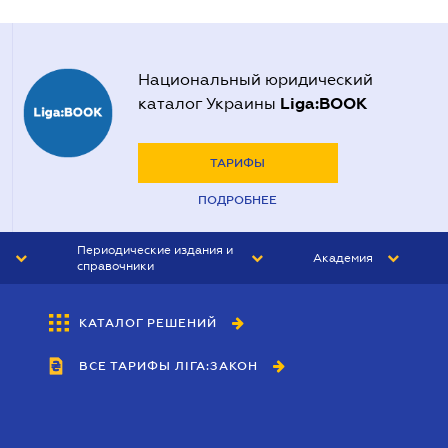
Национальный юридический
Liga:BOOK
каталог Украины
ТАРИФЫ
ПОДРОБНЕЕ
Периодические издания и
Академия
справочники
ЮРИСТ&ЗАКОН
АКАДЕМИЯ ЛІГА:ЗАКОН
КАТАЛОГ РЕШЕНИЙ
БУХГАЛТЕР&ЗАКОН
ВСЕ ТАРИФЫ ЛІГА:ЗАКОН
ВЕСТНИК МСФО
ИНТЕРБУХ
ЛИЧНЫЙ ЭКСПЕРТ