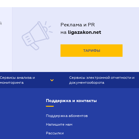
й
Реклама и PR
ligazakon.net
на
ТАРИФЫ
Сервисы анализа и
Сервисы электронной отчетности и
мониторинга
документооборота
CONTR AGENT
Liga:REPORT
Поддержка и контакты
SMS-МАЯК
VERDICTUM
Поддержка абонентов
Напишите нам
SEMANTRUM
Рассылки
SMS-МАЯК ИПОТЕКА