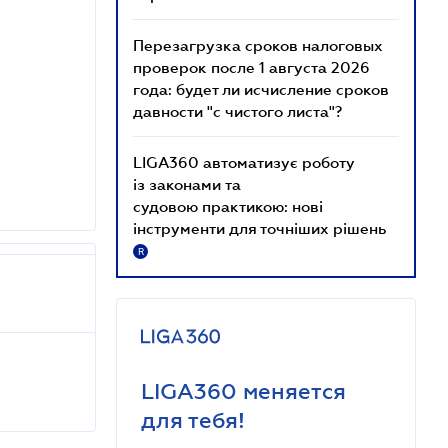
Перезагрузка сроков налоговых
проверок после 1 августа 2026
года: будет ли исчисление сроков
давности "с чистого листа"?
LIGA360 автоматизує роботу
із законами та
судовою практикою: нові
інструменти для точніших рішень
R
LIGA360 меняется
для тебя!