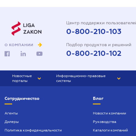
Центр поддержки пользователе
0-800-210-103
Подбор продуктов и решений
О КОМПАНИИ
0-800-210-102
Новостные
Информационно-правовые
порталы
системы
ЮРЛИГА
Право Украины
Сотрудничество
Блог
БИЗНЕС
ГРАНД
БУХГАЛТЕР.ua
ПРАЙМ
Агенты
Новости компании
Дилеры
Руководства
БУХГАЛТЕР ПРОФ
Политика конфиденциальности
Каталоги компаний
ЮРИСТ ПРОФ