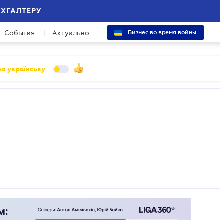
УХГАЛТЕРУ
События
Актуально
Бизнес во время войны
а українську