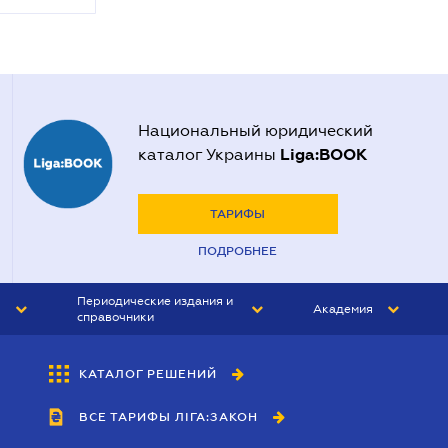
Национальный юридический
Liga:BOOK
каталог Украины
ТАРИФЫ
ПОДРОБНЕЕ
Периодические издания и
Академия
справочники
ЮРИСТ&ЗАКОН
АКАДЕМИЯ ЛІГА:ЗАКОН
КАТАЛОГ РЕШЕНИЙ
БУХГАЛТЕР&ЗАКОН
ВСЕ ТАРИФЫ ЛІГА:ЗАКОН
ВЕСТНИК МСФО