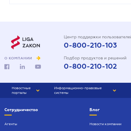
Центр поддержки пользователе
0-800-210-103
Подбор продуктов и решений
О КОМПАНИИ
0-800-210-102
Новостные
Информационно-правовые
порталы
системы
ЮРЛИГА
Право Украины
Сотрудничество
Блог
БИЗНЕС
ГРАНД
БУХГАЛТЕР.ua
ПРАЙМ
Агенты
Новости компании