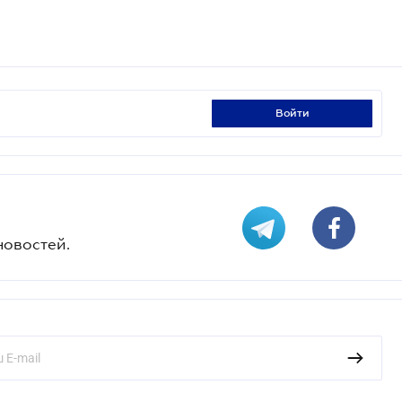
войти
новостей.