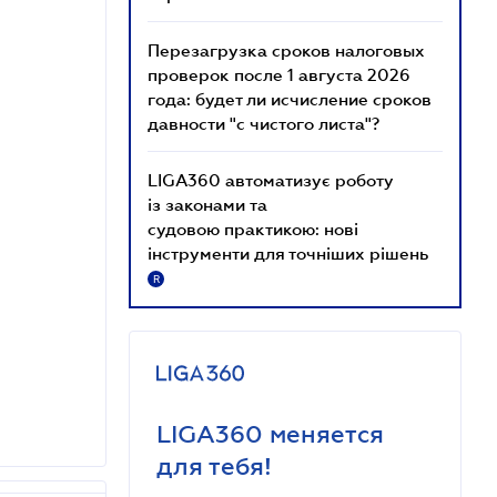
Перезагрузка сроков налоговых
проверок после 1 августа 2026
года: будет ли исчисление сроков
давности "с чистого листа"?
LIGA360 автоматизує роботу
із законами та
судовою практикою: нові
інструменти для точніших рішень
R
LIGA360 меняется
для тебя!