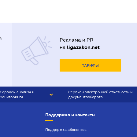
й
Реклама и PR
ligazakon.net
на
ТАРИФЫ
Сервисы анализа и
Сервисы электронной отчетности и
мониторинга
документооборота
CONTR AGENT
Liga:REPORT
Поддержка и контакты
SMS-МАЯК
VERDICTUM
Поддержка абонентов