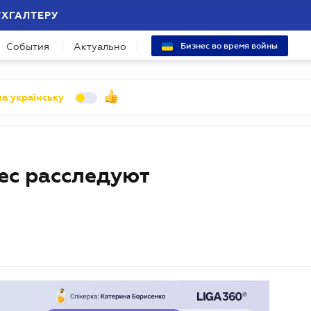
УХГАЛТЕРУ
События
Актуально
Бизнес во время войны
а українську
ес расследуют