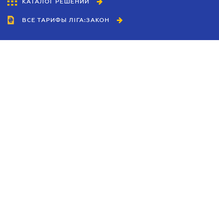
КАТАЛОГ РЕШЕНИЙ
ВСЕ ТАРИФЫ ЛІГА:ЗАКОН
Сотрудничество
Агенты
Дилеры
Политика
конфиденциальности
Условия использования
сайта
Реклама
Блог
Новости компании
Руководства
Каталоги компаний
Темы в центре внимания