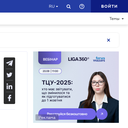
ВОЙТИ
RU
Темы
Реклама