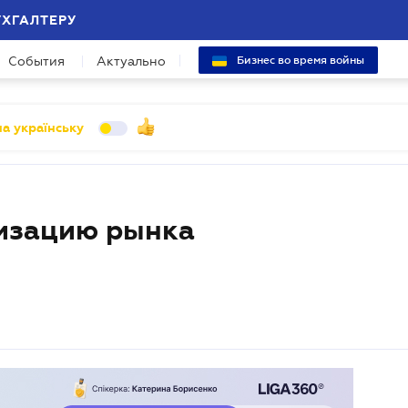
УХГАЛТЕРУ
События
Актуально
Бизнес во время войны
а українську
лизацию рынка