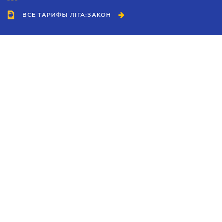
ВСЕ ТАРИФЫ ЛІГА:ЗАКОН
Сотрудничество
Агенты
Дилеры
Политика
конфиденциальности
Условия использования
сайта
Реклама
Блог
Новости компании
Руководства
Каталоги компаний
Темы в центре внимания