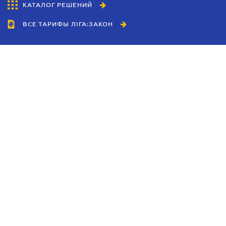
КАТАЛОГ РЕШЕНИЙ
ВСЕ ТАРИФЫ ЛІГА:ЗАКОН
Сотрудничество
Агенты
Дилеры
Политика
конфиденциальности
Условия использования
сайта
Реклама
Блог
Новости компании
Руководства
Каталоги компаний