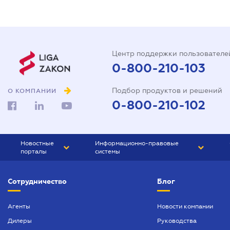
Центр поддержки пользователе
0-800-210-103
Подбор продуктов и решений
О КОМПАНИИ
0-800-210-102
Новостные
Информационно-правовые
порталы
системы
ЮРЛИГА
Право Украины
Сотрудничество
Блог
БИЗНЕС
ГРАНД
БУХГАЛТЕР.ua
ПРАЙМ
Агенты
Новости компании
Дилеры
Руководства
БУХГАЛТЕР ПРОФ