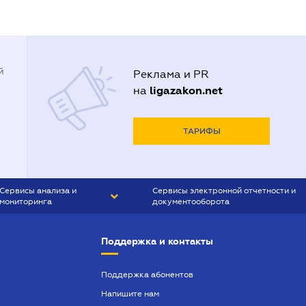
й
Реклама и PR
ligazakon.net
на
ТАРИФЫ
Сервисы анализа и
Сервисы электронной отчетности и
мониторинга
документооборота
CONTR AGENT
Liga:REPORT
Поддержка и контакты
SMS-МАЯК
VERDICTUM
Поддержка абонентов
Напишите нам
SEMANTRUM