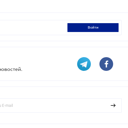
войти
новостей.