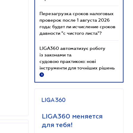
Перезагрузка сроков налоговых
проверок после 1 августа 2026
года: будет ли исчисление сроков
давности "с чистого листа"?
LIGA360 автоматизує роботу
із законами та
судовою практикою: нові
інструменти для точніших рішень
R
LIGA360 меняется
для тебя!