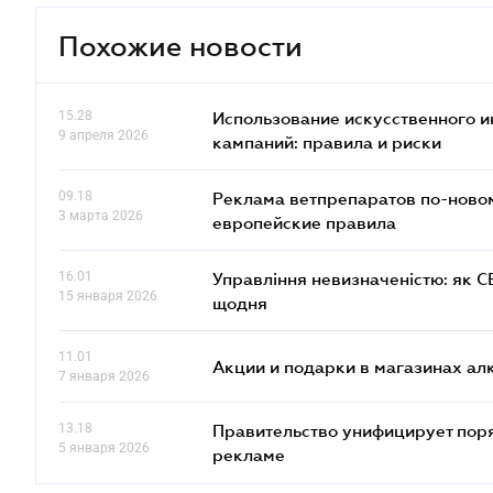
Похожие новости
15.28
Использование искусственного и
9 апреля 2026
кампаний: правила и риски
09.18
Реклама ветпрепаратов по-новом
3 марта 2026
европейские правила
16.01
Управління невизначеністю: як 
15 января 2026
щодня
11.01
Акции и подарки в магазинах а
7 января 2026
13.18
Правительство унифицирует пор
5 января 2026
рекламе