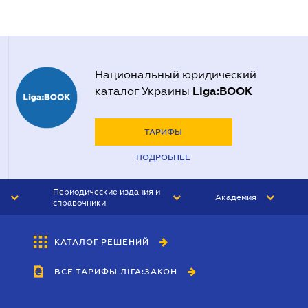
Национальный юридический
Liga:BOOK
каталог Украины
ТАРИФЫ
ПОДРОБНЕЕ
Периодические издания и
Академия
справочники
ЮРИСТ&ЗАКОН
АКАДЕМИЯ ЛІГА:ЗАКОН
КАТАЛОГ РЕШЕНИЙ
БУХГАЛТЕР&ЗАКОН
ВСЕ ТАРИФЫ ЛІГА:ЗАКОН
ВЕСТНИК МСФО
ИНТЕРБУХ