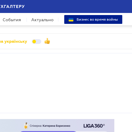
УХГАЛТЕРУ
События
Актуально
Бизнес во время войны
а українську