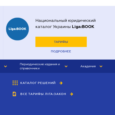
Национальный юридический
Liga:BOOK
каталог Украины
ТАРИФЫ
ПОДРОБНЕЕ
Периодические издания и
Академия
справочники
ЮРИСТ&ЗАКОН
АКАДЕМИЯ ЛІГА:ЗАКОН
КАТАЛОГ РЕШЕНИЙ
БУХГАЛТЕР&ЗАКОН
ВСЕ ТАРИФЫ ЛІГА:ЗАКОН
ВЕСТНИК МСФО
ИНТЕРБУХ
ЛИЧНЫЙ ЭКСПЕРТ