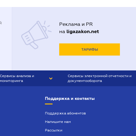
й
Реклама и PR
ligazakon.net
на
ТАРИФЫ
Сервисы анализа и
Сервисы электронной отчетности и
мониторинга
документооборота
CONTR AGENT
Liga:REPORT
Поддержка и контакты
SMS-МАЯК
VERDICTUM
Поддержка абонентов
Напишите нам
SEMANTRUM
Рассылки
SMS-МАЯК ИПОТЕКА