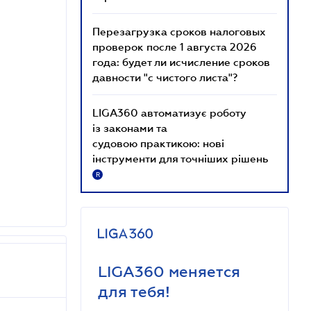
Перезагрузка сроков налоговых
проверок после 1 августа 2026
года: будет ли исчисление сроков
давности "с чистого листа"?
LIGA360 автоматизує роботу
із законами та
судовою практикою: нові
інструменти для точніших рішень
R
LIGA360 меняется
для тебя!