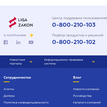
Центр поддержки пользователе
0-800-210-103
Подбор продуктов и решений
О КОМПАНИИ
0-800-210-102
Новостные
Информационно-правовые
порталы
системы
ЮРЛИГА
Право Украины
Сотрудничество
Блог
БИЗНЕС
ГРАНД
БУХГАЛТЕР.ua
ПРАЙМ
Агенты
Новости компании
Дилеры
Руководства
БУХГАЛТЕР ПРОФ
Политика конфиденциальности
Каталоги компаний
ЮРИСТ ПРОФ