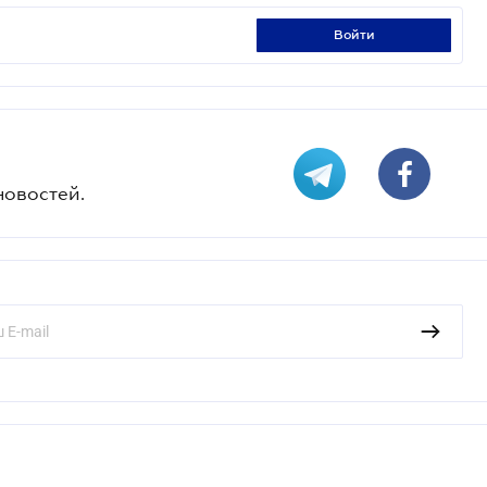
войти
новостей.