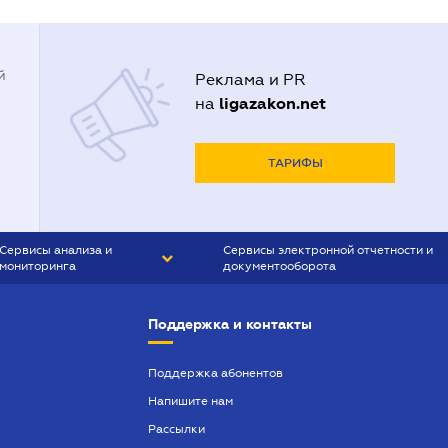
й
Реклама и PR
ligazakon.net
на
ТАРИФЫ
Сервисы анализа и
Сервисы электронной отчетности и
мониторинга
документооборота
CONTR AGENT
Liga:REPORT
Поддержка и контакты
SMS-МАЯК
VERDICTUM
Поддержка абонентов
Напишите нам
SEMANTRUM
Рассылки
SMS-МАЯК ИПОТЕКА