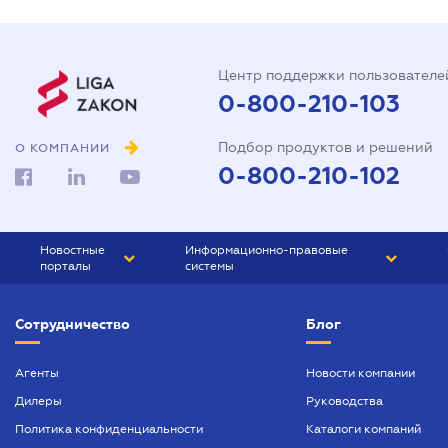
Центр поддержки пользователе
0-800-210-103
Подбор продуктов и решений
О КОМПАНИИ
0-800-210-102
Новостные
Информационно-правовые
порталы
системы
ЮРЛИГА
Право Украины
Сотрудничество
Блог
БИЗНЕС
ГРАНД
БУХГАЛТЕР.ua
ПРАЙМ
Агенты
Новости компании
Дилеры
Руководства
БУХГАЛТЕР ПРОФ
Политика конфиденциальности
Каталоги компаний
ЮРИСТ ПРОФ