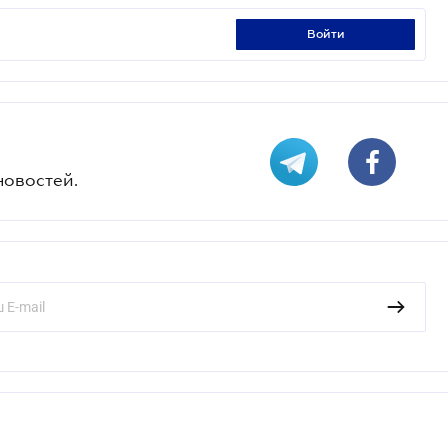
войти
новостей.