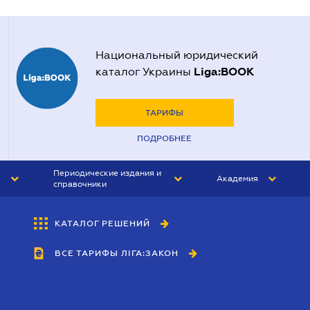
Национальный юридический
Liga:BOOK
каталог Украины
ТАРИФЫ
ПОДРОБНЕЕ
Периодические издания и
Академия
справочники
ЮРИСТ&ЗАКОН
АКАДЕМИЯ ЛІГА:ЗАКОН
КАТАЛОГ РЕШЕНИЙ
БУХГАЛТЕР&ЗАКОН
ВСЕ ТАРИФЫ ЛІГА:ЗАКОН
ВЕСТНИК МСФО
ИНТЕРБУХ
ЛИЧНЫЙ ЭКСПЕРТ