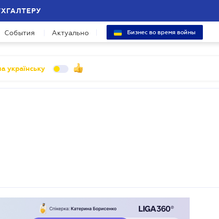
УХГАЛТЕРУ
События
Актуально
Бизнес во время войны
а українську