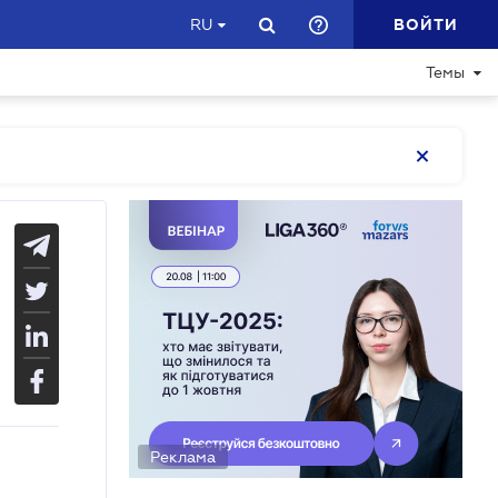
ВОЙТИ
RU
Темы
Реклама