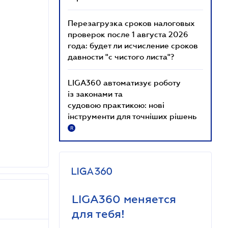
Перезагрузка сроков налоговых
проверок после 1 августа 2026
года: будет ли исчисление сроков
давности "с чистого листа"?
LIGA360 автоматизує роботу
із законами та
судовою практикою: нові
інструменти для точніших рішень
R
LIGA360 меняется
для тебя!