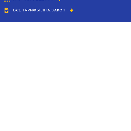
ВСЕ ТАРИФЫ ЛІГА:ЗАКОН
Сотрудничество
Агенты
Дилеры
Политика
конфиденциальности
Условия использования
сайта
Реклама
Блог
Новости компании
Руководства
Каталоги компаний
Темы в центре внимания