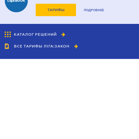
ТАРИФЫ
ПОДРОБНЕЕ
КАТАЛОГ РЕШЕНИЙ
ВСЕ ТАРИФЫ ЛІГА:ЗАКОН
Сотрудничество
Агенты
Дилеры
Политика
конфиденциальности
Условия использования
сайта
Реклама
Блог