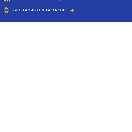
ВСЕ ТАРИФЫ ЛІГА:ЗАКОН
Сотрудничество
Агенты
Дилеры
Политика
конфиденциальности
Условия использования
сайта
Реклама
Блог
Новости компании
Руководства
Каталоги компаний
Темы в центре внимания