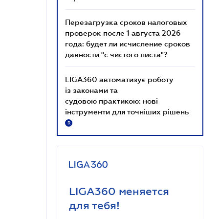
Перезагрузка сроков налоговых
проверок после 1 августа 2026
года: будет ли исчисление сроков
давности "с чистого листа"?
LIGA360 автоматизує роботу
із законами та
судовою практикою: нові
інструменти для точніших рішень
R
LIGA360 меняется
для тебя!