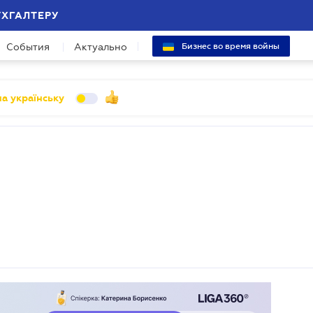
УХГАЛТЕРУ
События
Актуально
Бизнес во время войны
а українську