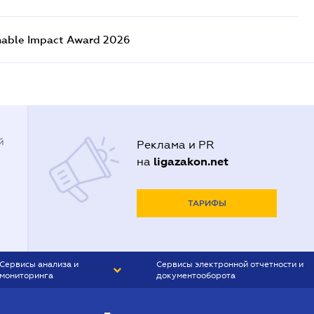
nable Impact Award 2026
й
Реклама и PR
ligazakon.net
на
ТАРИФЫ
Сервисы анализа и
Сервисы электронной отчетности и
мониторинга
документооборота
CONTR AGENT
Liga:REPORT