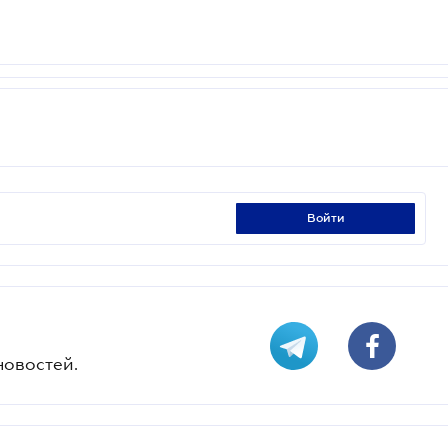
войти
новостей.