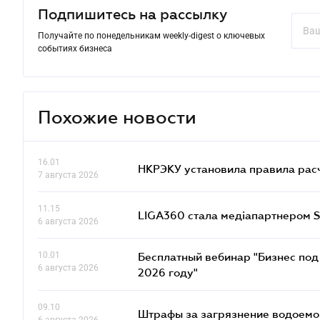
Подпишитесь на рассылку
Получайте по понедельникам weekly-digest о ключевых
событиях бизнеса
Похожие новости
16.01
НКРЭКУ установила правила расче
7 августа 2026
11.15
LIGA360 стала медіапартнером S
6 августа 2026
10.01
Бесплатный вебинар "Бизнес под 
6 августа 2026
2026 году"
09.10
Штрафы за загрязнение водоемов