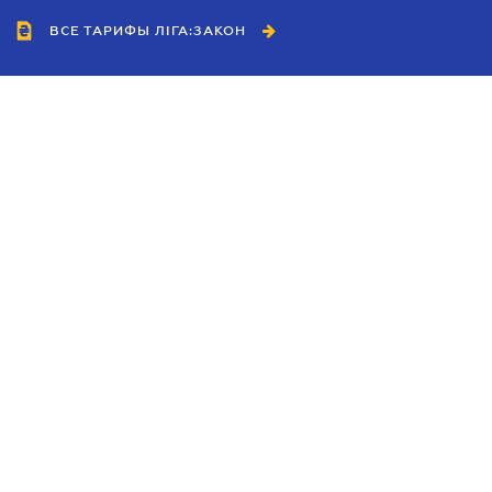
ВСЕ ТАРИФЫ ЛІГА:ЗАКОН
Сотрудничество
Агенты
Дилеры
Политика
конфиденциальности
Условия использования
сайта
Реклама
Блог
Новости компании
Руководства
Каталоги компаний
Темы в центре внимания