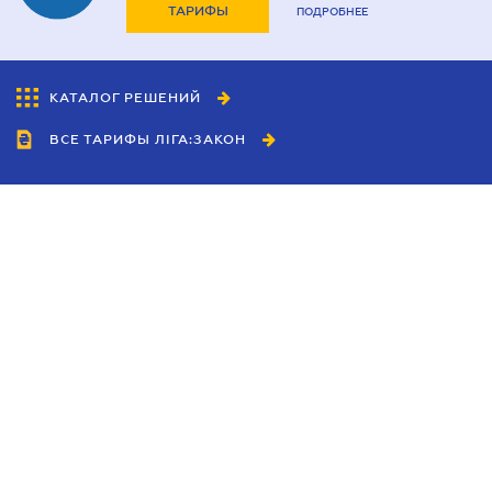
ТАРИФЫ
ПОДРОБНЕЕ
КАТАЛОГ РЕШЕНИЙ
ВСЕ ТАРИФЫ ЛІГА:ЗАКОН
Сотрудничество
Агенты
Дилеры
Политика
конфиденциальности
Условия использования
сайта
Реклама
Блог
Новости компании