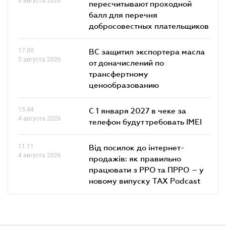
6 августа 2026
пересчитывают проходной
балл для перечня
добросовестных плательщиков
17.00
ВС защитил экспортера масла
5 августа 2026
от доначислений по
трансфертному
ценообразованию
15.44
С 1 января 2027 в чеке за
4 августа 2026
телефон будут требовать IMEI
11.11
Від посилок до інтернет-
4 августа 2026
продажів: як правильно
працювати з РРО та ПРРО – у
новому випуску TAX Podcast