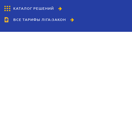
КАТАЛОГ РЕШЕНИЙ
ВСЕ ТАРИФЫ ЛІГА:ЗАКОН
Сотрудничество
Агенты
Дилеры
Политика
конфиденциальности
Условия использования
сайта
Реклама
Блог
Новости компании
Руководства
Каталоги компаний