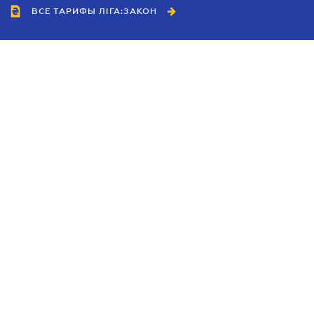
ВСЕ ТАРИФЫ ЛІГА:ЗАКОН
Сотрудничество
Агенты
Дилеры
Политика
конфиденциальности
Условия использования
сайта
Реклама
Блог
Новости компании
Руководства
Каталоги компаний
Темы в центре внимания