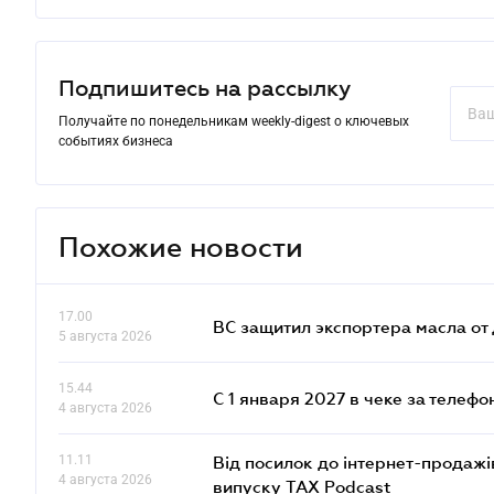
Подпишитесь на рассылку
Получайте по понедельникам weekly-digest о ключевых
событиях бизнеса
Похожие новости
17.00
ВС защитил экспортера масла о
5 августа 2026
15.44
С 1 января 2027 в чеке за телефо
4 августа 2026
11.11
Від посилок до інтернет-продажі
4 августа 2026
випуску TAX Podcast