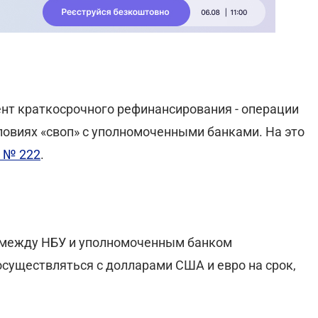
нт краткосрочного рефинансирования - операции
ловиях «своп» с уполномоченными банками. На это
6 № 222
.
 между НБУ и уполномоченным банком
осуществляться с долларами США и евро на срок,