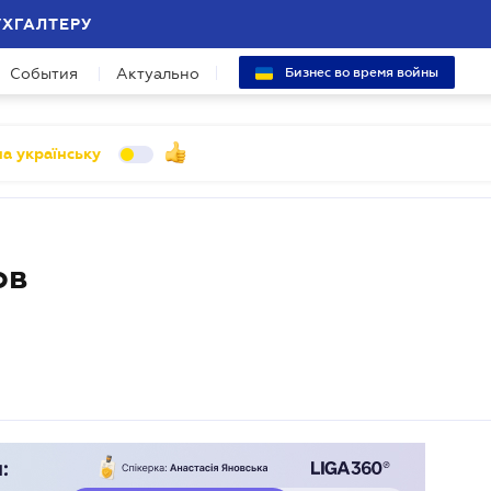
УХГАЛТЕРУ
События
Актуально
Бизнес во время войны
а українську
ов