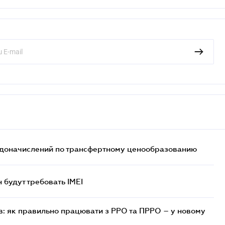
т доначислений по трансфертному ценообразованию
н будут требовать IMEI
в: як правильно працювати з РРО та ПРРО – у новому