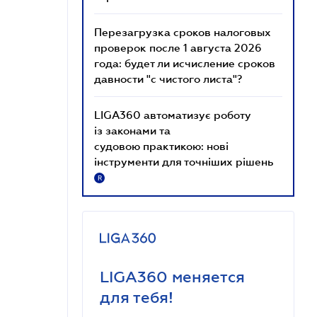
Перезагрузка сроков налоговых
проверок после 1 августа 2026
года: будет ли исчисление сроков
давности "с чистого листа"?
LIGA360 автоматизує роботу
із законами та
судовою практикою: нові
інструменти для точніших рішень
R
LIGA360 меняется
для тебя!