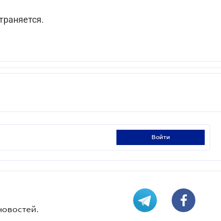
траняется.
войти
новостей.