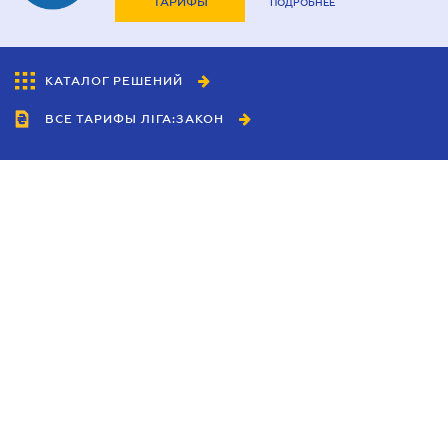
ТАРИФЫ
ПОДРОБНЕЕ
КАТАЛОГ РЕШЕНИЙ
ВСЕ ТАРИФЫ ЛІГА:ЗАКОН
Сотрудничество
Агенты
Дилеры
Политика
конфиденциальности
Условия использования
сайта
Реклама
Блог
Новости компании