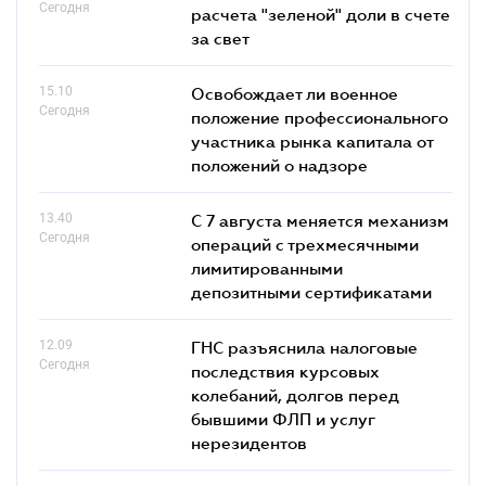
Сегодня
расчета "зеленой" доли в счете
за свет
15.10
Освобождает ли военное
Сегодня
положение профессионального
участника рынка капитала от
положений о надзоре
13.40
С 7 августа меняется механизм
Сегодня
операций с трехмесячными
лимитированными
депозитными сертификатами
12.09
ГНС разъяснила налоговые
Сегодня
последствия курсовых
колебаний, долгов перед
бывшими ФЛП и услуг
нерезидентов