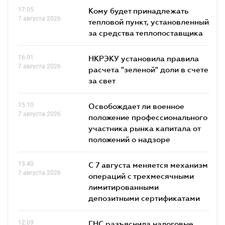
17.05
Кому будет принадлежать
7 августа 2026
тепловой пункт, установленный
за средства теплопоставщика
16.01
НКРЭКУ установила правила
7 августа 2026
расчета "зеленой" доли в счете
за свет
15.10
Освобождает ли военное
7 августа 2026
положение профессионального
участника рынка капитала от
положений о надзоре
13.40
С 7 августа меняется механизм
7 августа 2026
операций с трехмесячными
лимитированными
депозитными сертификатами
12.09
ГНС разъяснила налоговые