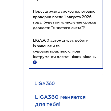
Перезагрузка сроков налоговых
проверок после 1 августа 2026
года: будет ли исчисление сроков
давности "с чистого листа"?
LIGA360 автоматизує роботу
із законами та
судовою практикою: нові
інструменти для точніших рішень
R
LIGA360 меняется
для тебя!