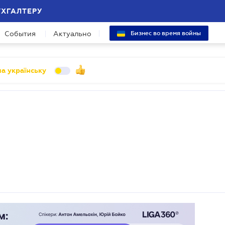
УХГАЛТЕРУ
События
Актуально
Бизнес во время войны
а українську