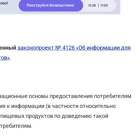
венный
законопроект № 4126 «Об информации для
тов»
.
изационные основы предоставления потребителям
ия к информации (в частности относительно
 пищевых продуктов по доведению такой
отребителям.