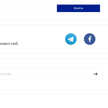
войти
новостей.