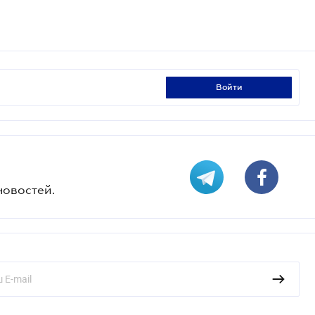
войти
новостей.