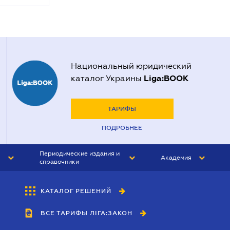
Национальный юридический
Liga:BOOK
каталог Украины
ТАРИФЫ
ПОДРОБНЕЕ
Периодические издания и
Академия
справочники
ЮРИСТ&ЗАКОН
АКАДЕМИЯ ЛІГА:ЗАКОН
КАТАЛОГ РЕШЕНИЙ
БУХГАЛТЕР&ЗАКОН
ВСЕ ТАРИФЫ ЛІГА:ЗАКОН
ВЕСТНИК МСФО