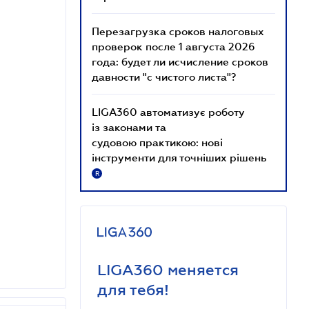
Перезагрузка сроков налоговых
проверок после 1 августа 2026
года: будет ли исчисление сроков
давности "с чистого листа"?
LIGA360 автоматизує роботу
із законами та
судовою практикою: нові
інструменти для точніших рішень
R
LIGA360 меняется
для тебя!