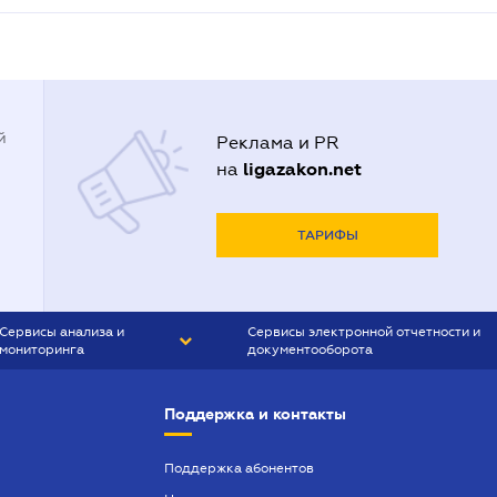
й
Реклама и PR
ligazakon.net
на
ТАРИФЫ
Сервисы анализа и
Сервисы электронной отчетности и
мониторинга
документооборота
CONTR AGENT
Liga:REPORT
Поддержка и контакты
SMS-МАЯК
VERDICTUM
Поддержка абонентов