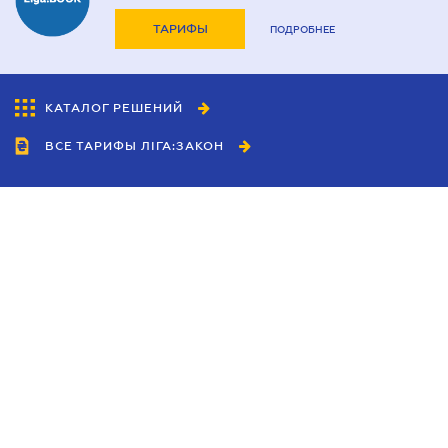
ТАРИФЫ
ПОДРОБНЕЕ
КАТАЛОГ РЕШЕНИЙ
ВСЕ ТАРИФЫ ЛІГА:ЗАКОН
Сотрудничество
Агенты
Дилеры
Политика
конфиденциальности
Условия использования
сайта
Реклама
Блог