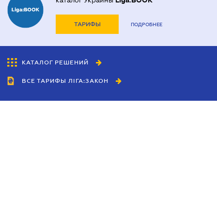
каталог Украины
Liga:BOOK
ТАРИФЫ
ПОДРОБНЕЕ
КАТАЛОГ РЕШЕНИЙ
ВСЕ ТАРИФЫ ЛІГА:ЗАКОН
Сотрудничество
Агенты
Дилеры
Политика
конфиденциальности
Условия использования
сайта
Реклама
Блог