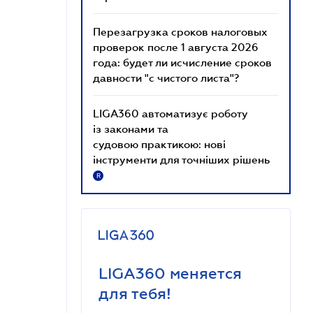
Перезагрузка сроков налоговых
проверок после 1 августа 2026
года: будет ли исчисление сроков
давности "с чистого листа"?
LIGA360 автоматизує роботу
із законами та
судовою практикою: нові
інструменти для точніших рішень
R
LIGA360 меняется
для тебя!