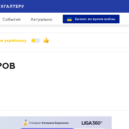
УХГАЛТЕРУ
События
Актуально
Бизнес во время войны
а українську
РОВ